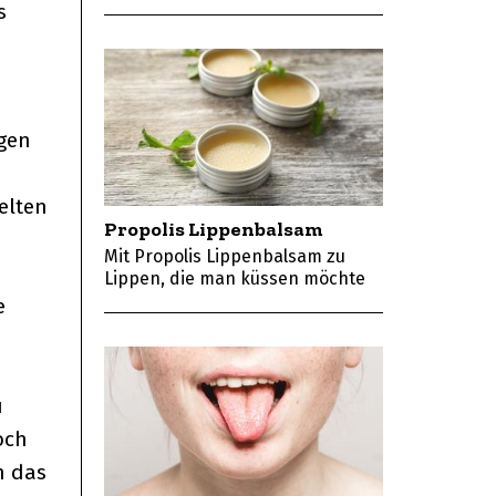
s
ngen
elten
Propolis Lippenbalsam
Mit Propolis Lippenbalsam zu
Lippen, die man küssen möchte
e
u
och
n das