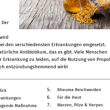
 Der
d
wird
bei den verschiedensten Erkrankungen eingesetzt.
atürliche Antibiotikum, das es gibt. Viele Menschen
 Erkrankung zu leiden, auf die Nutzung von Propol
zlich entzündungshemmend wirkt
Rheuma Beschwerden
ick
Für die Haut
wirkungen
Warzen, Pilze & Herpes
ugende Maßnahme