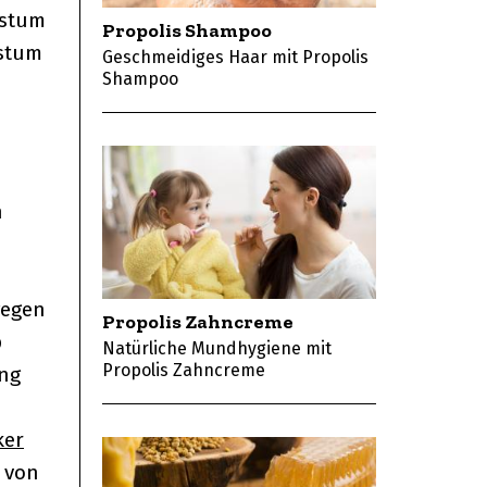
hstum
Propolis Shampoo
hstum
Geschmeidiges Haar mit Propolis
Shampoo
n
gegen
Propolis Zahncreme
p
Natürliche Mundhygiene mit
Propolis Zahncreme
ung
ker
 von