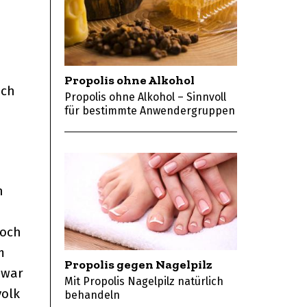
Propolis ohne Alkohol
ich
Propolis ohne Alkohol – Sinnvoll
für bestimmte Anwendergruppen
n
noch
m
Propolis gegen Nagelpilz
zwar
Mit Propolis Nagelpilz natürlich
volk
behandeln