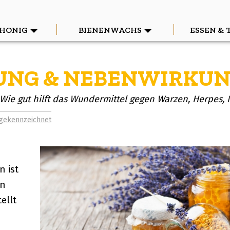
HONIG
BIENENWACHS
ESSEN & 
KUNG & NEBENWIRKU
ie gut hilft das Wundermittel gegen Warzen, Herpes, Na
 gekennzeichnet
 ist
on
ellt