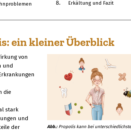
Erkältung und Fazit
ahnproblemen
: ein kleiner Überblick
Wirkung von
nn und
 Erkrankungen
h die
n
al stark
ngungen und
eile der
Propolis kann bei unterschiedlichst