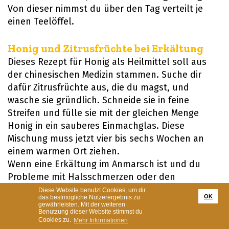
Von dieser nimmst du über den Tag verteilt je
einen Teelöffel.
Honig und Zitrusfrüchte bei Erkältung
Dieses Rezept für Honig als Heilmittel soll aus
der chinesischen Medizin stammen. Suche dir
dafür Zitrusfrüchte aus, die du magst, und
wasche sie gründlich. Schneide sie in feine
Streifen und fülle sie mit der gleichen Menge
Honig in ein sauberes Einmachglas. Diese
Mischung muss jetzt vier bis sechs Wochen an
einem warmen Ort ziehen.
Wenn eine Erkältung im Anmarsch ist und du
Probleme mit Halsschmerzen oder den
Atemwegen bekommst, löse einen Teelöffel
Diese Website benutzt Cookies, um dir
OK
das bestmögliche Nutzerergebnis zu
dieser Mischung in warmen Wasser auf und trinke
gewährleisten. Mit der weiteren
Benutzung dieser Website stimmst du
sie.
Cookies zu.
Mehr Informationen