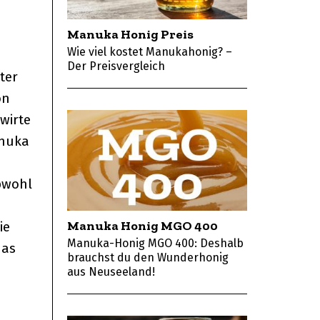
Manuka Honig Preis
Wie viel kostet Manukahonig? –
Der Preisvergleich
ter
on
wirte
anuka
bwohl
Manuka Honig MGO 400
ie
Manuka-Honig MGO 400: Deshalb
das
brauchst du den Wunderhonig
aus Neuseeland!