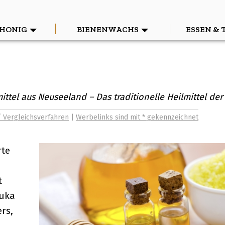
HONIG
BIENENWACHS
ESSEN & 
tel aus Neuseeland – Das traditionelle Heilmittel der
/ Vergleichsverfahren
|
Werbelinks sind mit * gekennzeichnet
rte
t
nuka
rs,