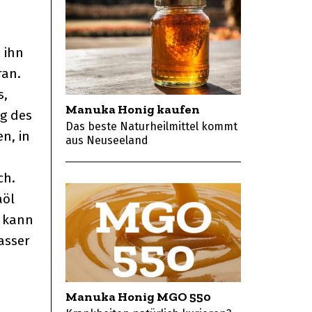
 ihn
ran.
s,
Manuka Honig kaufen
ig des
Das beste Naturheilmittel kommt
n, in
aus Neuseeland
ch.
aöl
t kann
asser
Manuka Honig MGO 550