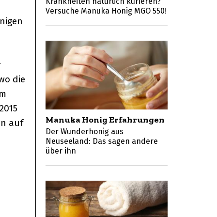
Krankheiten natürlich kurieren?
Versuche Manuka Honig MGO 550!
enigen
r
wo die
im
2015
Manuka Honig Erfahrungen
en auf
Der Wunderhonig aus
Neuseeland: Das sagen andere
über ihn