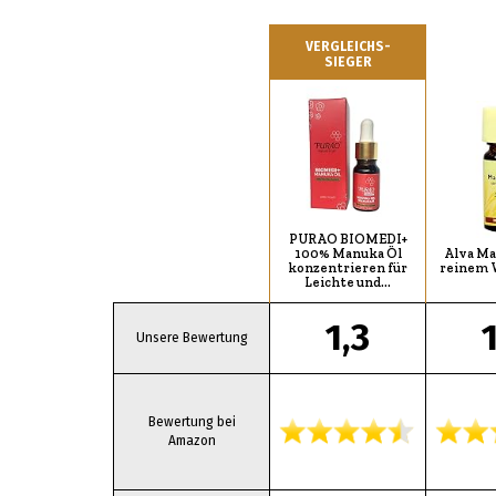
VERGLEICHS-
SIEGER
PURAO BIOMEDI+
100% Manuka Öl
Alva Ma
konzentrieren für
reinem 
Leichte und…
1,3
Unsere Bewertung
Bewertung bei
Amazon