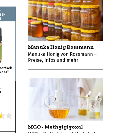
-
GS-
R
Manuka Honig Rossmann
Manuka Honig von Rossmann –
Preise, Infos und mehr
herisch
vera*
8
MGO - Methylglyoxal