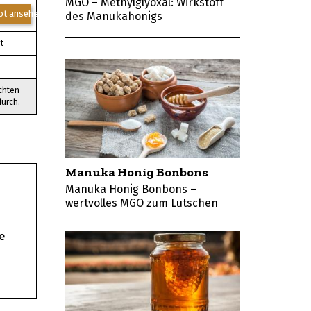
MGO – Methylglyoxal: Wirkstoff
ot ansehen*
des Manukahonigs
t
chten
durch.
Manuka Honig Bonbons
Manuka Honig Bonbons –
wertvolles MGO zum Lutschen
e