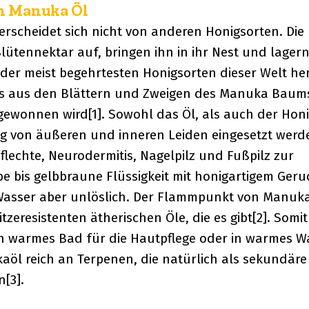
n Manuka Öl
erscheidet sich nicht von anderen Honigsorten. Die
tennektar auf, bringen ihn in ihr Nest und lagern
 der meist begehrtesten Honigsorten dieser Welt he
das aus den Blättern und Zweigen des Manuka Baum
 gewonnen wird[1]. Sowohl das Öl, als auch der Hon
von äußeren und inneren Leiden eingesetzt werde
lechte, Neurodermitis, Nagelpilz und Fußpilz zur
e bis gelbbraune Flüssigkeit mit honigartigem Geru
n Wasser aber unlöslich. Der Flammpunkt von Manuk
 hitzeresistenten ätherischen Öle, die es gibt[2]. Somi
n warmes Bad für die Hautpflege oder in warmes W
öl reich an Terpenen, die natürlich als sekundäre
[3].