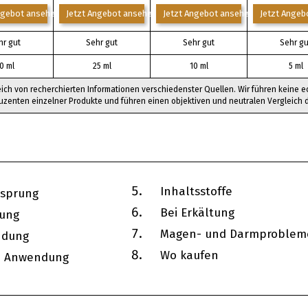
ngebot ansehen*
Jetzt Angebot ansehen*
Jetzt Angebot ansehen*
Jetzt Angeb
hr gut
Sehr gut
Sehr gut
Sehr gu
0 ml
25 ml
10 ml
5 ml
eich von recherchierten Informationen verschiedenster Quellen. Wir führen keine e
uzenten einzelner Produkte und führen einen objektiven und neutralen Vergleich 
Inhaltsstoffe
rsprung
Bei Erkältung
rung
Magen- und Darmproblem
ndung
Wo kaufen
e Anwendung