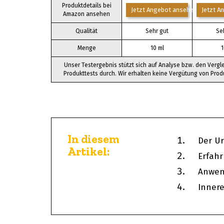
Produktdetails bei
Jetzt Angebot ansehen*
Jetzt A
Amazon ansehen
Qualität
Sehr gut
Se
Menge
10 ml
1
Unser Testergebnis stützt sich auf Analyse bzw. den Vergl
Produkttests durch. Wir erhalten keine Vergütung von Prod
In diesem
Der U
Artikel:
Erfah
Anwe
Inner