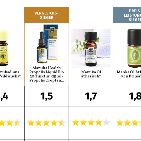
PREIS
VERGLEICHS-
LEISTUN
SIEGER
SIEGE
Manuka Health
nukaöl aus
Propolis Liquid Bio
Manuka Öl
Manka Öl Ät
Wildwuchs*
30 Tinktur - 25ml -
ätherisch*
von Prima
Propolis Tropfen…
1,4
1,5
1,7
1,